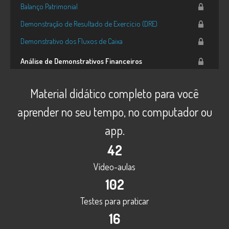
Balanço Patrimonial
Demonstração de Resultado de Exercício (DRE)
Demonstrativo dos Fluxos de Caixa
Análise de Demonstrativos Financeiros
Objetivos das empresas e introdução à Análise de
Material didático completo para você
Demonstrativos Financeiros
aprender no seu tempo, no computador ou
Análise das decisões de investimentos e financiamentos
app.
Análise dos resultados, da rentabilidade e da qualidade das
decisões de investimentos e financiamentos
42
Análise dos riscos de curso e de longo prazo por meio de
Vídeo-aulas
indicadores
102
Fundamentos de Valuation
Testes para praticar
Introdução ao valuation e modelo de dividendos
16
Custo de Capital