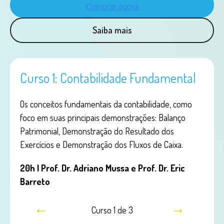
Saiba mais
ion
Curso 1: Contabilidade Fundamental
Cur
Fin
esas
Os conceitos fundamentais da contabilidade, como
 e a
foco em suas principais demonstrações: Balanço
Compr
ação,
Patrimonial, Demonstração do Resultado dos
dos s
Exercícios e Demonstração dos Fluxos de Caixa.
Patri
Resul
20h | Prof. Dr. Adriano Mussa e Prof. Dr. Eric
Barreto
20h |
Curso 1 de 3