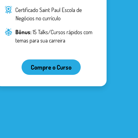
: como explorar as ideias-chave
Certificado Saint Paul Escola de
 apresentação
Negócios no currículo
ilização do tempo da apresentação
Bônus:
15 Talks/Cursos rápidos com
oteiro
temas para sua carreira
nicas mais adequadas
ertura
Compre o Curso
 naturais e intuitivas
tilo correto para cada momento
, histórias, citações e analogias
inando o ritmo e o conteúdo
ores e dificultadores no grupo
stilidades
tudes positivas nos participantes