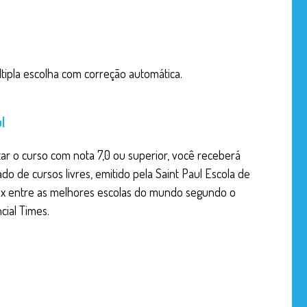
O toque final: 
Feedback: dado
FÓRUM PARTIC
tipla escolha com correção automática.
AVALIAÇÃO PRÁ
l
AVALIAÇÃO IND
ar o curso com nota 7,0 ou superior, você receberá
ado de cursos livres, emitido pela Saint Paul Escola de
5x entre as melhores escolas do mundo segundo o
ncial Times.