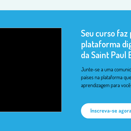
Seu curso faz 
plataforma dig
da Saint Paul 
Junte-se a uma comunid
países na plataforma qu
aprendizagem para você
Inscreva-se agor