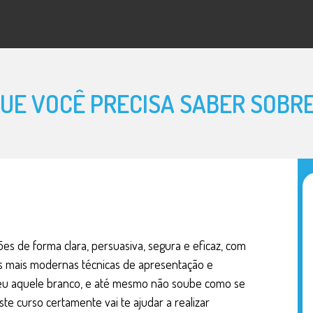
O que motiva as
O que se está 
Apresentações 
Medo, tensão e 
UE VOCÊ PRECISA SABER SOBR
Opções eficazes
Autoconfiança
REALIZANDO 
Planejamento d
Análise do públ
es de forma clara, persuasiva, segura e eficaz, com
Definição do c
as mais modernas técnicas de apresentação e
Taxas variáveis
, deu aquele branco, e até mesmo não soube como se
Introdução: de 
te curso certamente vai te ajudar a realizar