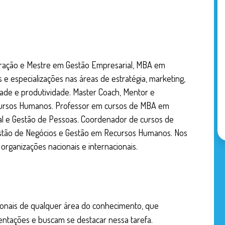
Desenvolvimento
Estruturando a
Planejando a ut
Escrevendo o r
tração e Mestre em Gestão Empresarial, MBA em
Escolha das téc
e especializações nas áreas de estratégia, marketing,
O fechamento
dade e produtividade. Master Coach, Mentor e
Como fazer a ab
ursos Humanos. Professor em cursos de MBA em
l e Gestão de Pessoas. Coordenador de cursos de
Uso de perguntas
estão de Negócios e Gestão em Recursos Humanos. Nos
Utilizando o es
organizações nacionais e internacionais.
Uso de metáforas
O grupo determ
Papéis facilitad
ionais de qualquer área do conhecimento, que
Lidando com ho
entações e buscam se destacar nessa tarefa.
Estimulando ati