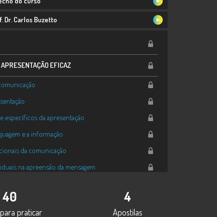
recho do curso
. Dr. Carlos Buzetto
A APRESENTAÇÃO EFICAZ
 comunicação
esentação
s e específicos da apresentação
nguagem e a informação
icionais da comunicação
ividuais na apreensão da mensagem
linguagem verbal e não verbal
40
4
, olhar e uso do espaço
para praticar
Apostilas
 com os presentes