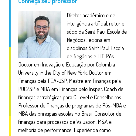
Conheça seu professor
Tópicos avançados em capital de giro: Capital de Giro e Valuation
Extra: Capital de giro em PME e Startups
Diretor acadêmico e de
inteligência artificial, reitor e
Extra: Importância de entender o negócio na gestão e na análise
do capital de giro
sócio da Saint Paul Escola de
Negócios, leciona em
Extra: capital de giro e finanças comportamentais
disciplinas Saint Paul Escola
FÓRUM PARTICIPATIVO
de Negócios e LIT. Pós-
Doutor em Inovação e Educação por Columbia
AVALIAÇÃO PRÁTICA INDIVIDUAL
University in the City of New York. Doutor em
AVALIAÇÃO INDIVIDUAL FINAL
Finanças pela FEA-USP, Mestre em Finanças pela
PUC/SP e MBA em Finanças pelo Insper. Coach de
finanças estratégicas para C Level e Conselheiros.
Professor de finanças de programas de Pós-MBA e
MBA das principais escolas no Brasil. Consultor de
finanças para processos de Valuation, M&A e
melhoria de performance. Experiência como