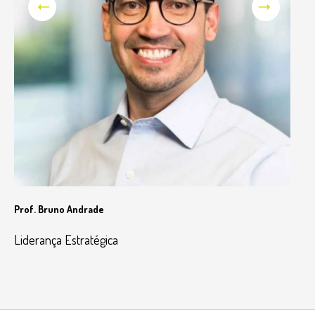
Prof. Bruno Andrade
Pro
Liderança Estratégica
An
In