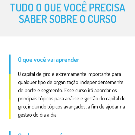
Demonstração de Fluxos de Caixa (DFC) – Elaboração
TUDO O QUE VOCÊ PRECISA
Demonstração de Fluxos de Caixa (DFC) – Análise
SABER SOBRE O CURSO
Necessidade de Investimento em Giro (NIG) na prática - Caso
TOTVS - Parte I
Necessidade de Investimento em Giro (NIG) na prática – Caso
TOTVS – Parte II
O que você vai aprender
FORMAS DE FINANCIAMENTO E ORIGENS DO CAPITAL DE GIRO
Origens da NIG
O capital de giro é extremamente importante para
qualquer tipo de organização, independentemente
Formas de financiamento da NIG e a gestão de risco
de porte e segmento. Esse curso irá abordar os
Formas de financiamento e origem da NIG – Caso TOTVS – Parte
principais tópicos para análise e gestão do capital de
III
giro, incluindo tópicos avançados, a fim de ajudar na
Gestão de capital de giro – Caso Marisa S/A – Completo
gestão do dia a dia.
Tópicos avançados em capital de giro: overtrade e efeito
tesoura